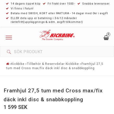
14 dagars öppet köp
Fri frakt över 1500:-
Snabba leveranser.
Vi finns i Falun!
Betala med SWISH, KORT eller FAKTURA - 14 dagar med 0kr i avgift
ELLER dela upp er betalning i 3-6-12 månader
räntefritt(uppläggnings-& adm. avgift tillkommer)
0
Toggle
navigation
Kickbike
Tillbehör & Reservdelar Kickbike
Framhjul 27,5
tum med Cross max/fix däck inkl disc & snabbkoppling
Framhjul 27,5 tum med Cross max/fix
däck inkl disc & snabbkoppling
1 599 SEK