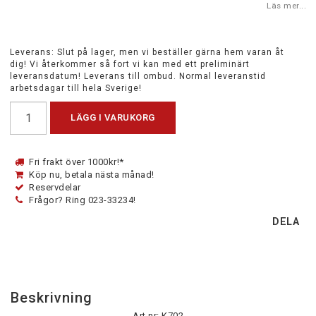
Läs mer...
Leverans:
Slut på lager, men vi beställer gärna hem varan åt
dig! Vi återkommer så fort vi kan med ett preliminärt
leveransdatum! Leverans till ombud. Normal leveranstid
arbetsdagar till hela Sverige!
LÄGG I VARUKORG
Fri frakt över 1000kr!*
Köp nu, betala nästa månad!
Reservdelar
Frågor? Ring 023-33234!
DELA
Beskrivning
Art.nr: K702